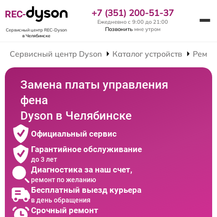
+7 (351) 200-51-37
REC-
Ежедневно с 9:00 до 21:00
Позвонить
мне утром
Сервисный центр REC-Dyson
в Челябинске
Сервисный центр Dyson
Каталог устройств
Ремон
Замена платы управления
фена
Dyson в Челябинске
Официальный сервис
Гарантийное обслуживание
до 3 лет
Диагностика за наш счет,
ремонт по желанию
Бесплатный выезд курьера
в день обращения
Срочный ремонт